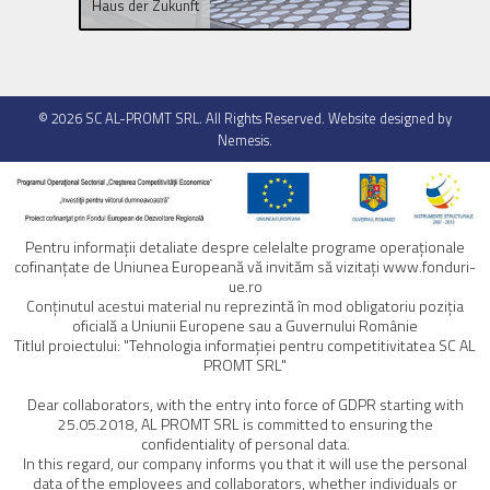
Haus der Zukunft
Leysin
© 2026
SC AL-PROMT SRL
. All Rights Reserved. Website designed by
Nemesis
.
Pentru informaţii detaliate despre celelalte programe operaţionale
cofinanţate de Uniunea Europeană vă invităm să vizitaţi
www.fonduri-
ue.ro
Conţinutul acestui material nu reprezintă în mod obligatoriu poziţia
oficială a Uniunii Europene sau a Guvernului Românie
Titlul proiectului: "Tehnologia informației pentru competitivitatea SC AL
PROMT SRL"
Dear collaborators, with the entry into force of GDPR starting with
25.05.2018, AL PROMT SRL is committed to ensuring the
confidentiality of personal data.
In this regard, our company informs you that it will use the personal
data of the employees and collaborators, whether individuals or